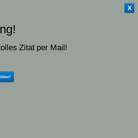
X
ng!
olles Zitat per Mail!
lden!