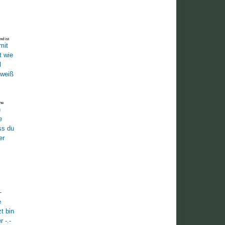
d ist
nen, man
ine
eich
 eine