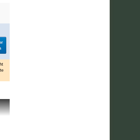
er
h
ht
te