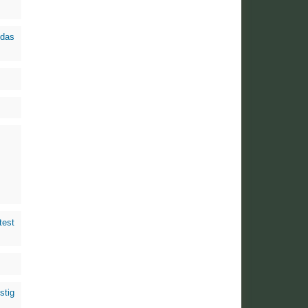
das
test
stig