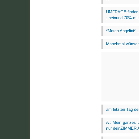
UMFRAGE:finden si
: neinund 70% mit:
*Marco Angelini* ..
Manchmal wünschte
am letzten Tag der
A : Mein ganzes L
nur deinZIMMER 