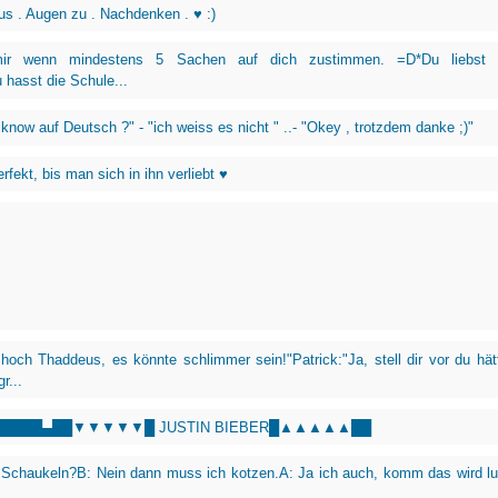
us . Augen zu . Nachdenken . ♥ :)
 mir wenn mindestens 5 Sachen auf dich zustimmen. =D*Du liebst 
hasst die Schule...
 know auf Deutsch ?" - "ich weiss es nicht " ..- "Okey , trotzdem danke ;)"
rfekt, bis man sich in ihn verliebt ♥
och Thaddeus, es könnte schlimmer sein!"Patrick:"Ja, stell dir vor du hät
r...
█████▄██▼▼▼▼▼█ JUSTIN BIEBER█▲▲▲▲▲██
Schaukeln?B: Nein dann muss ich kotzen.A: Ja ich auch, komm das wird lu