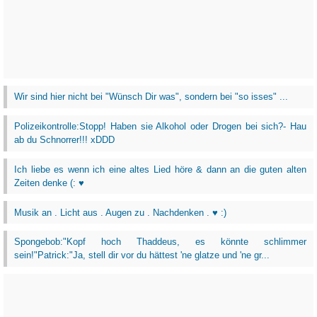
Wir sind hier nicht bei "Wünsch Dir was", sondern bei "so isses" ...
Polizeikontrolle:Stopp! Haben sie Alkohol oder Drogen bei sich?- Hau
ab du Schnorrer!!! xDDD
Ich liebe es wenn ich eine altes Lied höre & dann an die guten alten
Zeiten denke (: ♥
Musik an . Licht aus . Augen zu . Nachdenken . ♥ :)
Spongebob:"Kopf hoch Thaddeus, es könnte schlimmer
sein!"Patrick:"Ja, stell dir vor du hättest 'ne glatze und 'ne gr...