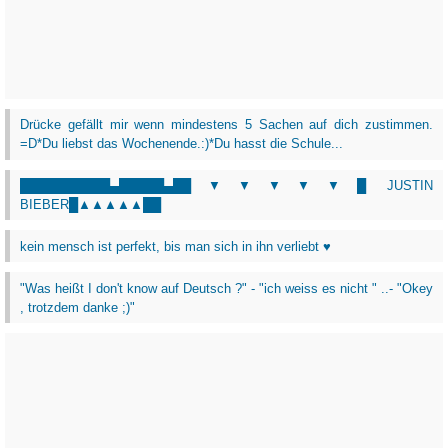
Drücke gefällt mir wenn mindestens 5 Sachen auf dich zustimmen.
=D*Du liebst das Wochenende.:)*Du hasst die Schule...
██████████▄█████▄██▼▼▼▼▼█ JUSTIN
BIEBER█▲▲▲▲▲██
kein mensch ist perfekt, bis man sich in ihn verliebt ♥
"Was heißt I don't know auf Deutsch ?" - "ich weiss es nicht " ..- "Okey
, trotzdem danke ;)"