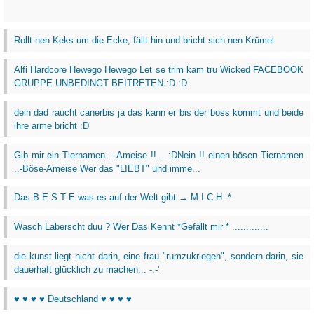
Rollt nen Keks um die Ecke, fällt hin und bricht sich nen Krümel
Alfi Hardcore Hewego Hewego Let se trim kam tru Wicked FACEBOOK
GRUPPE UNBEDINGT BEITRETEN :D :D
dein dad raucht canerbis ja das kann er bis der boss kommt und beide
ihre arme bricht :D
Gib mir ein Tiernamen..- Ameise !! .. :DNein !! einen bösen Tiernamen
..-Böse-Ameise Wer das "LIEBT" und imme...
Das B E S T E was es auf der Welt gibt → M I C H :*
Wasch Laberscht duu ? Wer Das Kennt *Gefällt mir * .............
die kunst liegt nicht darin, eine frau "rumzukriegen", sondern darin, sie
dauerhaft glücklich zu machen... -.-'
♥ ♥ ♥ ♥ Deutschland ♥ ♥ ♥ ♥