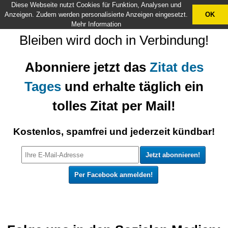
Diese Webseite nutzt Cookies für Funktion, Analysen und
X
Anzeigen. Zudem werden personalisierte Anzeigen eingesetzt.
OK
Mehr Information
Bleiben wird doch in Verbindung!
Abonniere jetzt das
Zitat des
Tages
und erhalte täglich ein
tolles Zitat per Mail!
Kostenlos, spamfrei und jederzeit kündbar!
Per Facebook anmelden!