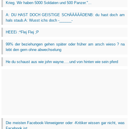
Krieg. Wir haben 5000 Soldaten und 500 Panzer."...
A: DU HAST DOCH GEISTIGE SCHÄÄÄÄÄDENB: du hast doch am
hals staub.A: Wusst ichs doch -______-
HEEEi :*Flej Flej ;P
99% der beziehungen gehen später oder früher am arsch wieso ? na
lebt den gern ohne abwechselung
He du schaust aus wie john wayne.....und von hinten wie sein pferd
Die meisten Facebook-Verweigerer oder -Kritiker wissen gar nicht, was
Facebook ist.