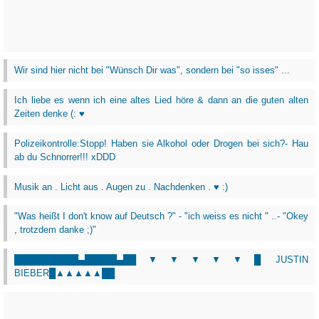
Wir sind hier nicht bei "Wünsch Dir was", sondern bei "so isses" ...
Ich liebe es wenn ich eine altes Lied höre & dann an die guten alten
Zeiten denke (: ♥
Polizeikontrolle:Stopp! Haben sie Alkohol oder Drogen bei sich?- Hau
ab du Schnorrer!!! xDDD
Musik an . Licht aus . Augen zu . Nachdenken . ♥ :)
"Was heißt I don't know auf Deutsch ?" - "ich weiss es nicht " ..- "Okey
, trotzdem danke ;)"
██████████▄█████▄██▼▼▼▼▼█ JUSTIN
BIEBER█▲▲▲▲▲██