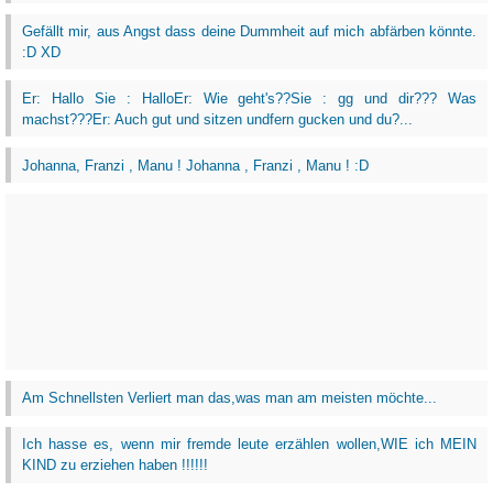
Gefällt mir, aus Angst dass deine Dummheit auf mich abfärben könnte.
:D XD
Er: Hallo Sie : HalloEr: Wie geht's??Sie : gg und dir??? Was
machst???Er: Auch gut und sitzen undfern gucken und du?...
Johanna, Franzi , Manu ! Johanna , Franzi , Manu ! :D
Am Schnellsten Verliert man das,was man am meisten möchte...
Ich hasse es, wenn mir fremde leute erzählen wollen,WIE ich MEIN
KIND zu erziehen haben !!!!!!