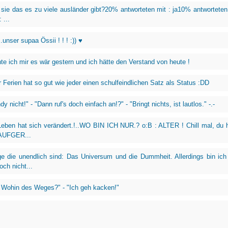
e das es zu viele ausländer gibt?20% antworteten mit : ja10% antworteten
 ...
.unser supaa Össii ! ! ! :)) ♥
 ich mir es wär gestern und ich hätte den Verstand von heute !
 Ferien hat so gut wie jeder einen schulfeindlichen Satz als Status :DD
y nicht!" - "Dann ruf's doch einfach an!?" - "Bringt nichts, ist lautlos." -.-
eben hat sich verändert.!..WO BIN ICH NUR.? o:B : ALTER ! Chill mal, du 
AUFGER...
ge die unendlich sind: Das Universum und die Dummheit. Allerdings bin ich
ch nicht...
 Wohin des Weges?" - "Ich geh kacken!"