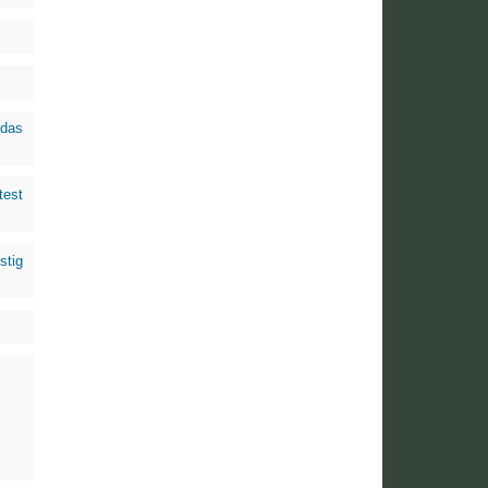
das
test
stig