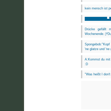
kein mensch ist pe
██████████▄
Drücke gefällt
Wochenende.:)*Du 
Spongebob:"Kopf h
'ne glatze und 'ne g
A:Kommst du mit 
:D
"Was heißt I don't