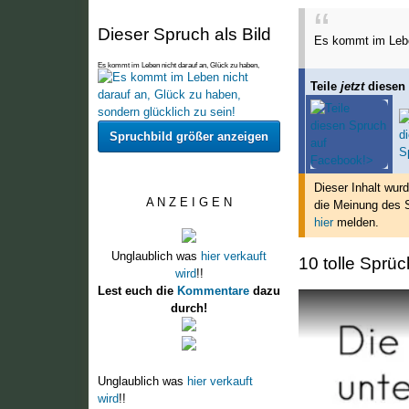
Dieser Spruch als Bild
Es kommt im Leben
Es kommt im Leben nicht darauf an, Glück zu haben,
sondern glücklich zu sein!
Teile
jetzt
diesen
Spruchbild größer anzeigen
Dieser Inhalt wur
A N Z E I G E N
die Meinung des S
hier
melden.
Unglaublich was
hier verkauft
10 tolle Sprüc
wird
!!
Lest euch die
Kommentare
dazu
durch!
Unglaublich was
hier verkauft
wird
!!