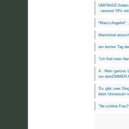
UMFRAGE:finden si
: neinund 70% mit:
*Marco Angelini* ..
Manchmal wünschte
am letzten Tag der
"Ich find mein Hand
A : Mein ganzes L
nur deinZIMMER 
'Es gibt zwei Din
beim Universum no
"Na schöne Frau?