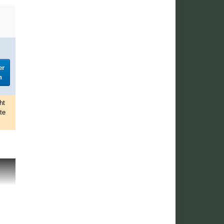
er
h
ht
te