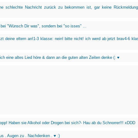
ne schlechte Nachricht zurück zu bekommen ist, gar keine Rückmeldun
t bei "Wünsch Dir was", sondern bei "so isses" ...
etzt deine eltern an!1-3 klasse: nein! bitte nicht! ich werd ab jetzt brav4-6 kla
ich eine altes Lied höre & dann an die guten alten Zeiten denke (: ♥
Stopp! Haben sie Alkohol oder Drogen bei sich?- Hau ab du Schnorrer!!! xDDD
us . Augen zu . Nachdenken . ♥ :)