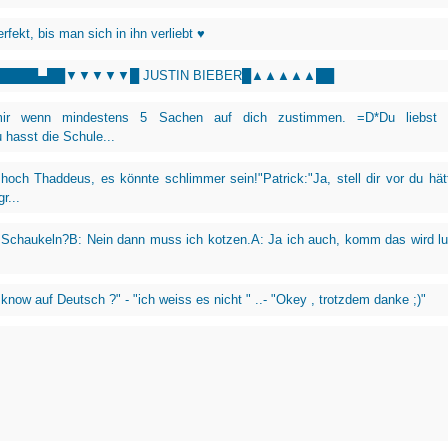
rfekt, bis man sich in ihn verliebt ♥
█████▄██▼▼▼▼▼█ JUSTIN BIEBER█▲▲▲▲▲██
 mir wenn mindestens 5 Sachen auf dich zustimmen. =D*Du liebst 
hasst die Schule...
och Thaddeus, es könnte schlimmer sein!"Patrick:"Ja, stell dir vor du hät
r...
Schaukeln?B: Nein dann muss ich kotzen.A: Ja ich auch, komm das wird lu
 know auf Deutsch ?" - "ich weiss es nicht " ..- "Okey , trotzdem danke ;)"