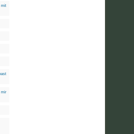
 mit
hast
 mir