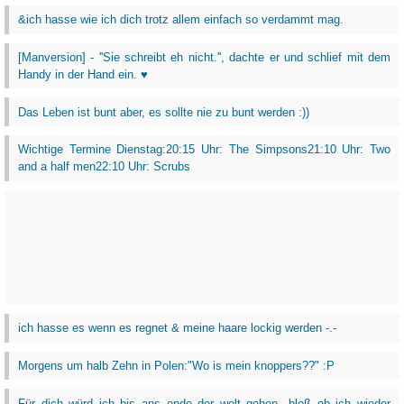
&ich hasse wie ich dich trotz allem einfach so verdammt mag.
[Manversion] - ''Sie schreibt eh nicht.'', dachte er und schlief mit dem
Handy in der Hand ein. ♥
Das Leben ist bunt aber, es sollte nie zu bunt werden :))
Wichtige Termine Dienstag:20:15 Uhr: The Simpsons21:10 Uhr: Two
and a half men22:10 Uhr: Scrubs
ich hasse es wenn es regnet & meine haare lockig werden -.-
Morgens um halb Zehn in Polen:"Wo is mein knoppers??" :P
Für dich würd ich bis ans ende der welt gehen...bloß ob ich wieder