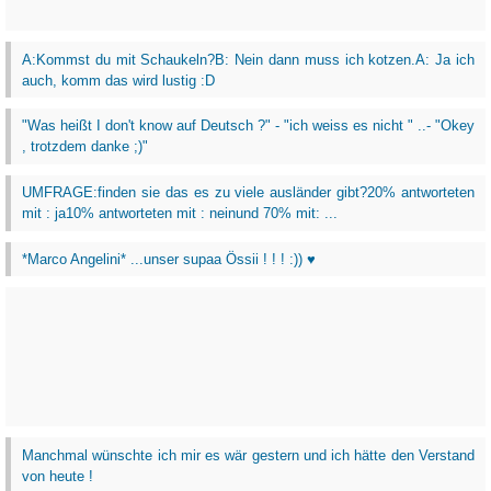
A:Kommst du mit Schaukeln?B: Nein dann muss ich kotzen.A: Ja ich
auch, komm das wird lustig :D
"Was heißt I don't know auf Deutsch ?" - "ich weiss es nicht " ..- "Okey
, trotzdem danke ;)"
UMFRAGE:finden sie das es zu viele ausländer gibt?20% antworteten
mit : ja10% antworteten mit : neinund 70% mit: ...
*Marco Angelini* ...unser supaa Össii ! ! ! :)) ♥
Manchmal wünschte ich mir es wär gestern und ich hätte den Verstand
von heute !