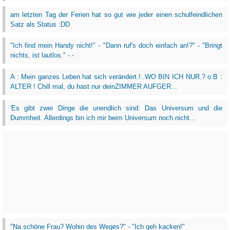
am letzten Tag der Ferien hat so gut wie jeder einen schulfeindlichen
Satz als Status :DD
"Ich find mein Handy nicht!" - "Dann ruf's doch einfach an!?" - "Bringt
nichts, ist lautlos." -.-
A : Mein ganzes Leben hat sich verändert.!..WO BIN ICH NUR.? o:B :
ALTER ! Chill mal, du hast nur deinZIMMER AUFGER...
'Es gibt zwei Dinge die unendlich sind: Das Universum und die
Dummheit. Allerdings bin ich mir beim Universum noch nicht...
"Na schöne Frau? Wohin des Weges?" - "Ich geh kacken!"