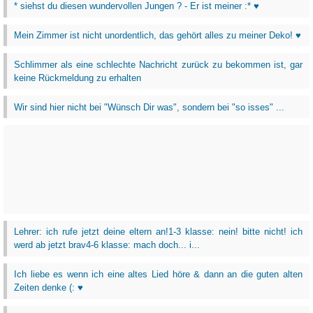
* siehst du diesen wundervollen Jungen ? - Er ist meiner :* ♥
Mein Zimmer ist nicht unordentlich, das gehört alles zu meiner Deko! ♥
Schlimmer als eine schlechte Nachricht zurück zu bekommen ist, gar
keine Rückmeldung zu erhalten
Wir sind hier nicht bei "Wünsch Dir was", sondern bei "so isses" ...
Lehrer: ich rufe jetzt deine eltern an!1-3 klasse: nein! bitte nicht! ich
werd ab jetzt brav4-6 klasse: mach doch... i...
Ich liebe es wenn ich eine altes Lied höre & dann an die guten alten
Zeiten denke (: ♥