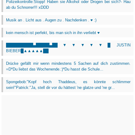
Polizeikontrolle:Stopp! Haben sie Alkohol oder Drogen bei sich?- Hau
ab du Schnorrer!!! xDDD
Musik an . Licht aus . Augen zu . Nachdenken . ♥ :)
kein mensch ist perfekt, bis man sich in ihn verliebt ♥
██████████▄█████▄██▼▼▼▼▼█ JUSTIN
BIEBER█▲▲▲▲▲██
Drücke gefällt mir wenn mindestens 5 Sachen auf dich zustimmen.
=D*Du liebst das Wochenende.:)*Du hasst die Schule...
Spongebob:"Kopf hoch Thaddeus, es könnte schlimmer
sein!"Patrick:"Ja, stell dir vor du hättest 'ne glatze und 'ne gr...