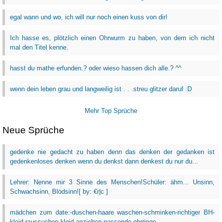
egal wann und wo, ich will nur noch einen kuss von dir!
Ich hasse es, plötzlich einen Ohrwurm zu haben, von dem ich nicht
mal den Titel kenne.
hasst du mathe erfunden.? oder wieso hassen dich alle.? ^^
wenn dein leben grau und langweilig ist . . .streu glitzer daruf :D
Mehr Top Sprüche
Neue Sprüche
gedenke nie gedacht zu haben denn das denken der gedanken ist
gedenkenloses denken wenn du denkst dann denkest du nur du...
Lehrer: Nenne mir 3 Sinne des Menschen!Schüler: ähm... Unsinn,
Schwachsinn, Blödsinn![ by: €r|c ]
mädchen zum date:-duschen-haare waschen-schminken-richtiger BH-
kleid raussuchen-kleid anziehen-passende ohrringe...