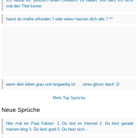
Ich hasse es, plötzlich einen Ohrwurm zu haben, von dem ich nicht
mal den Titel kenne.
hasst du mathe erfunden.? oder wieso hassen dich alle.? ^^
wenn dein leben grau und langweilig ist . . .streu glitzer daruf :D
Mehr Top Sprüche
Neue Sprüche
Hier mal ein Paar Fakten: 1. Du bist im Internet 2. Du liest gerade
meinen blog 3. Du liest grad 5. Du hast nich...