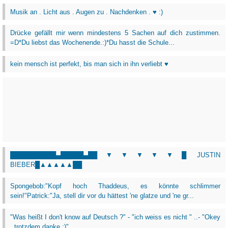
Musik an . Licht aus . Augen zu . Nachdenken . ♥ :)
Drücke gefällt mir wenn mindestens 5 Sachen auf dich zustimmen.
=D*Du liebst das Wochenende.:)*Du hasst die Schule...
kein mensch ist perfekt, bis man sich in ihn verliebt ♥
██████████▄█████▄██▼▼▼▼▼█ JUSTIN
BIEBER█▲▲▲▲▲██
Spongebob:"Kopf hoch Thaddeus, es könnte schlimmer
sein!"Patrick:"Ja, stell dir vor du hättest 'ne glatze und 'ne gr...
"Was heißt I don't know auf Deutsch ?" - "ich weiss es nicht " ..- "Okey
, trotzdem danke ;)"