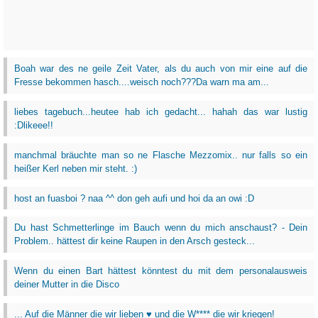
Boah war des ne geile Zeit Vater, als du auch von mir eine auf die
Fresse bekommen hasch....weisch noch???Da warn ma am...
liebes tagebuch...heutee hab ich gedacht... hahah das war lustig
:Dlikeee!!
manchmal bräuchte man so ne Flasche Mezzomix.. nur falls so ein
heißer Kerl neben mir steht. :)
host an fuasboi ? naa ^^ don geh aufi und hoi da an owi :D
Du hast Schmetterlinge im Bauch wenn du mich anschaust? - Dein
Problem.. hättest dir keine Raupen in den Arsch gesteck...
Wenn du einen Bart hättest könntest du mit dem personalausweis
deiner Mutter in die Disco
... Auf die Männer die wir lieben ♥ und die W**** die wir kriegen!