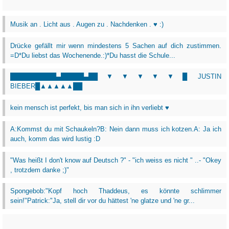
Musik an . Licht aus . Augen zu . Nachdenken . ♥ :)
Drücke gefällt mir wenn mindestens 5 Sachen auf dich zustimmen.
=D*Du liebst das Wochenende.:)*Du hasst die Schule...
██████████▄█████▄██▼▼▼▼▼█ JUSTIN
BIEBER█▲▲▲▲▲██
kein mensch ist perfekt, bis man sich in ihn verliebt ♥
A:Kommst du mit Schaukeln?B: Nein dann muss ich kotzen.A: Ja ich
auch, komm das wird lustig :D
"Was heißt I don't know auf Deutsch ?" - "ich weiss es nicht " ..- "Okey
, trotzdem danke ;)"
Spongebob:"Kopf hoch Thaddeus, es könnte schlimmer
sein!"Patrick:"Ja, stell dir vor du hättest 'ne glatze und 'ne gr...