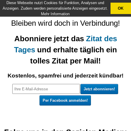
Diese Webseite nutzt Cookies für Funktion, Analysen und
X
Anzeigen. Zudem werden personalisierte Anzeigen eingesetzt.
OK
Mehr Information
Bleiben wird doch in Verbindung!
Abonniere jetzt das
Zitat des
Tages
und erhalte täglich ein
tolles Zitat per Mail!
Kostenlos, spamfrei und jederzeit kündbar!
Per Facebook anmelden!