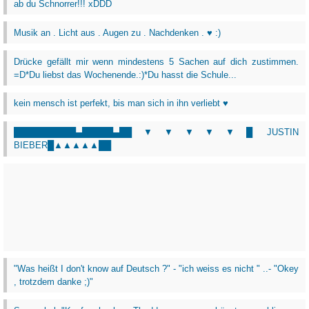
ab du Schnorrer!!! xDDD
Musik an . Licht aus . Augen zu . Nachdenken . ♥ :)
Drücke gefällt mir wenn mindestens 5 Sachen auf dich zustimmen.
=D*Du liebst das Wochenende.:)*Du hasst die Schule...
kein mensch ist perfekt, bis man sich in ihn verliebt ♥
██████████▄█████▄██▼▼▼▼▼█ JUSTIN
BIEBER█▲▲▲▲▲██
"Was heißt I don't know auf Deutsch ?" - "ich weiss es nicht " ..- "Okey
, trotzdem danke ;)"