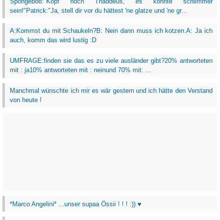
Spongebob:"Kopf hoch Thaddeus, es könnte schlimmer
sein!"Patrick:"Ja, stell dir vor du hättest 'ne glatze und 'ne gr...
A:Kommst du mit Schaukeln?B: Nein dann muss ich kotzen.A: Ja ich
auch, komm das wird lustig :D
UMFRAGE:finden sie das es zu viele ausländer gibt?20% antworteten
mit : ja10% antworteten mit : neinund 70% mit: ...
Manchmal wünschte ich mir es wär gestern und ich hätte den Verstand
von heute !
*Marco Angelini* ...unser supaa Össii ! ! ! :)) ♥