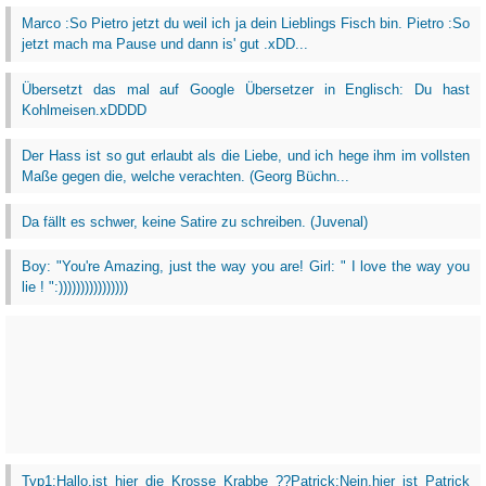
Marco :So Pietro jetzt du weil ich ja dein Lieblings Fisch bin. Pietro :So
jetzt mach ma Pause und dann is' gut .xDD...
Übersetzt das mal auf Google Übersetzer in Englisch: Du hast
Kohlmeisen.xDDDD
Der Hass ist so gut erlaubt als die Liebe, und ich hege ihm im vollsten
Maße gegen die, welche verachten. (Georg Büchn...
Da fällt es schwer, keine Satire zu schreiben. (Juvenal)
Boy: "You're Amazing, just the way you are! Girl: " I love the way you
lie ! ":))))))))))))))))
Typ1:Hallo,ist hier die Krosse Krabbe ??Patrick:Nein,hier ist Patrick