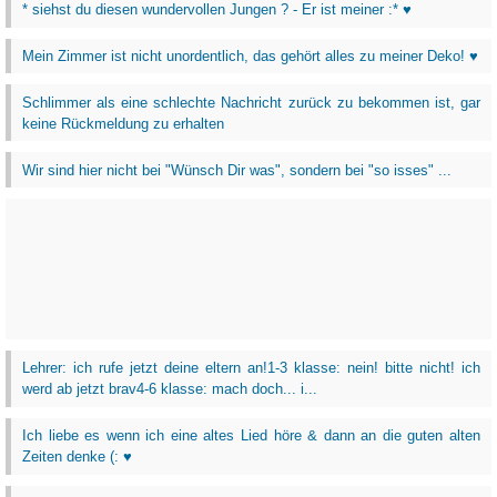
* siehst du diesen wundervollen Jungen ? - Er ist meiner :* ♥
Mein Zimmer ist nicht unordentlich, das gehört alles zu meiner Deko! ♥
Schlimmer als eine schlechte Nachricht zurück zu bekommen ist, gar
keine Rückmeldung zu erhalten
Wir sind hier nicht bei "Wünsch Dir was", sondern bei "so isses" ...
Lehrer: ich rufe jetzt deine eltern an!1-3 klasse: nein! bitte nicht! ich
werd ab jetzt brav4-6 klasse: mach doch... i...
Ich liebe es wenn ich eine altes Lied höre & dann an die guten alten
Zeiten denke (: ♥