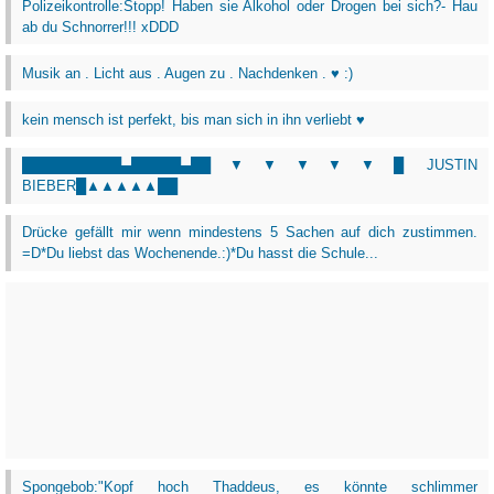
Polizeikontrolle:Stopp! Haben sie Alkohol oder Drogen bei sich?- Hau
ab du Schnorrer!!! xDDD
Musik an . Licht aus . Augen zu . Nachdenken . ♥ :)
kein mensch ist perfekt, bis man sich in ihn verliebt ♥
██████████▄█████▄██▼▼▼▼▼█ JUSTIN
BIEBER█▲▲▲▲▲██
Drücke gefällt mir wenn mindestens 5 Sachen auf dich zustimmen.
=D*Du liebst das Wochenende.:)*Du hasst die Schule...
Spongebob:"Kopf hoch Thaddeus, es könnte schlimmer