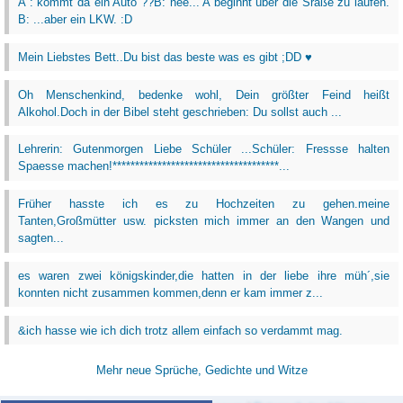
A : kommt da ein Auto ??B: nee... A beginnt über die Sraße zu laufen.
B: ...aber ein LKW. :D
Mein Liebstes Bett..Du bist das beste was es gibt ;DD ♥
Oh Menschenkind, bedenke wohl, Dein größter Feind heißt
Alkohol.Doch in der Bibel steht geschrieben: Du sollst auch ...
Lehrerin: Gutenmorgen Liebe Schüler ...Schüler: Fressse halten
Spaesse machen!*************************************...
Früher hasste ich es zu Hochzeiten zu gehen.meine
Tanten,Großmütter usw. picksten mich immer an den Wangen und
sagten...
es waren zwei königskinder,die hatten in der liebe ihre müh´,sie
konnten nicht zusammen kommen,denn er kam immer z...
&ich hasse wie ich dich trotz allem einfach so verdammt mag.
Mehr neue Sprüche, Gedichte und Witze