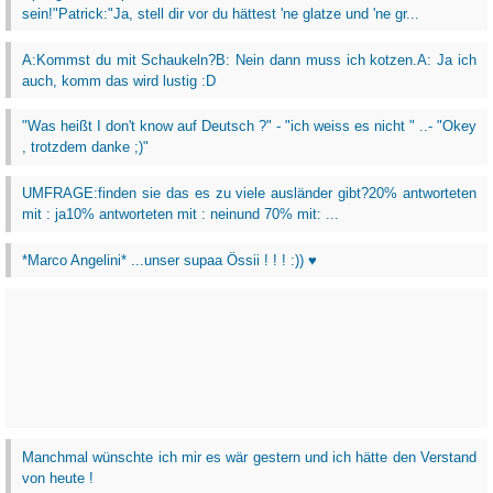
sein!"Patrick:"Ja, stell dir vor du hättest 'ne glatze und 'ne gr...
A:Kommst du mit Schaukeln?B: Nein dann muss ich kotzen.A: Ja ich
auch, komm das wird lustig :D
"Was heißt I don't know auf Deutsch ?" - "ich weiss es nicht " ..- "Okey
, trotzdem danke ;)"
UMFRAGE:finden sie das es zu viele ausländer gibt?20% antworteten
mit : ja10% antworteten mit : neinund 70% mit: ...
*Marco Angelini* ...unser supaa Össii ! ! ! :)) ♥
Manchmal wünschte ich mir es wär gestern und ich hätte den Verstand
von heute !