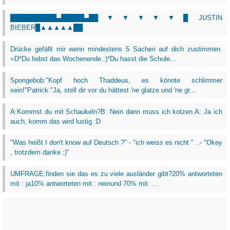
██████████▄█████▄██▼▼▼▼▼█ JUSTIN
BIEBER█▲▲▲▲▲██
Drücke gefällt mir wenn mindestens 5 Sachen auf dich zustimmen.
=D*Du liebst das Wochenende.:)*Du hasst die Schule...
Spongebob:"Kopf hoch Thaddeus, es könnte schlimmer
sein!"Patrick:"Ja, stell dir vor du hättest 'ne glatze und 'ne gr...
A:Kommst du mit Schaukeln?B: Nein dann muss ich kotzen.A: Ja ich
auch, komm das wird lustig :D
"Was heißt I don't know auf Deutsch ?" - "ich weiss es nicht " ..- "Okey
, trotzdem danke ;)"
UMFRAGE:finden sie das es zu viele ausländer gibt?20% antworteten
mit : ja10% antworteten mit : neinund 70% mit: ...