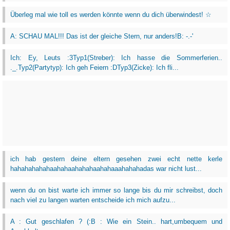
Überleg mal wie toll es werden könnte wenn du dich überwindest! ☆
A: SCHAU MAL!!! Das ist der gleiche Stern, nur anders!B: -.-'
Ich: Ey, Leuts :3Typ1(Streber): Ich hasse die Sommerferien..
._.Typ2(Partytyp): Ich geh Feiern :DTyp3(Zicke): Ich fli...
ich hab gestern deine eltern gesehen zwei echt nette kerle
hahahahahahaahahaahahahaahahaaahahahadas war nicht lust...
wenn du on bist warte ich immer so lange bis du mir schreibst, doch
nach viel zu langen warten entscheide ich mich aufzu...
A : Gut geschlafen ? (:B : Wie ein Stein.. hart,umbequem und