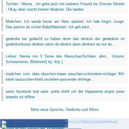
Tochter : Mama , ich gehe jetzt mit meinem Freund ins Zimmer !Mutter
: Okay aber macht keinen blödsinn .Die beiden
Mädchen: Ich werde heute am Herz operiert, Ich hab Angst..Junge:
Das packst du schon BabyMädchen: Ich geh jetzt...
gedenke nie gedacht zu haben denn das denken der gedanken ist
gedenkenloses denken wenn du denkst dann denkest du nur du...
Lehrer: Nenne mir 3 Sinne des Menschen!Schüler: ähm... Unsinn,
Schwachsinn, Blödsinn![ by: €r|c ]
mädchen zum date:-duschen-haare waschen-schminken-richtiger BH-
kleid raussuchen-kleid anziehen-passende ohrringe...
wenn facebook real wäre :peter steht vor der klippeanna stupst peter
anpeter ist offline
Mehr neue Sprüche, Gedichte und Witze
Zitat des Tages Newsletter
|
Impressum
|
Datenschutzerklärung