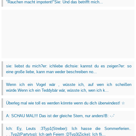
"Rauchen macht impotent!"Sie: Und das betrifft mich...
sie: liebst du mich?er: ichliebe dichsie: kannst du es zeigen?er: so
eine große liebe, kann man weder beschreiben no...
Wenn ich ein Vogel wär , wüsste ich, auf wen ich scheißen
würde.Wenn ich ein Teddybär wär, wüsste ich, wen ich k...
Überleg mal wie toll es werden könnte wenn du dich überwindest! ☆
A: SCHAU MAL!!! Das ist der gleiche Stern, nur anders!B: -.-'
Ich: Ey, Leuts :3Typ1(Streber): Ich hasse die Sommerferien..
._.Typ2(Partytyp): Ich geh Feiern :DTyp3(Zicke): Ich fli...