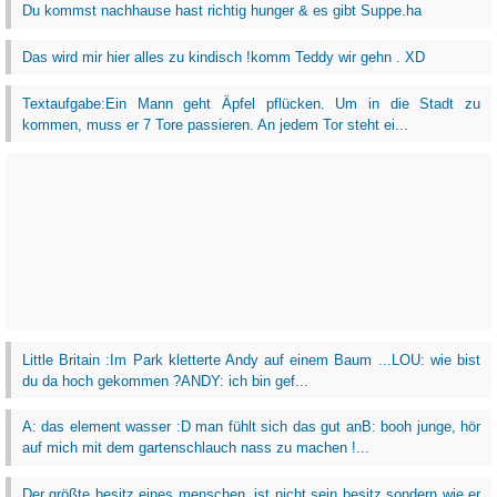
Du kommst nachhause hast richtig hunger & es gibt Suppe.ha
Das wird mir hier alles zu kindisch !komm Teddy wir gehn . XD
Textaufgabe:Ein Mann geht Äpfel pflücken. Um in die Stadt zu
kommen, muss er 7 Tore passieren. An jedem Tor steht ei...
Little Britain :Im Park kletterte Andy auf einem Baum ...LOU: wie bist
du da hoch gekommen ?ANDY: ich bin gef...
A: das element wasser :D man fühlt sich das gut anB: booh junge, hör
auf mich mit dem gartenschlauch nass zu machen !...
Der größte besitz eines menschen, ist nicht sein besitz sondern wie er