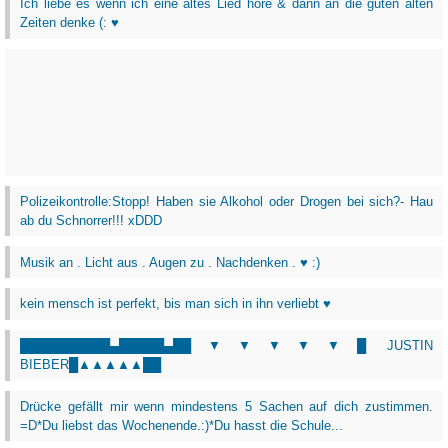
Ich liebe es wenn ich eine altes Lied höre & dann an die guten alten
Zeiten denke (: ♥
Polizeikontrolle:Stopp! Haben sie Alkohol oder Drogen bei sich?- Hau
ab du Schnorrer!!! xDDD
Musik an . Licht aus . Augen zu . Nachdenken . ♥ :)
kein mensch ist perfekt, bis man sich in ihn verliebt ♥
██████████▄█████▄██▼▼▼▼▼█ JUSTIN
BIEBER█▲▲▲▲▲██
Drücke gefällt mir wenn mindestens 5 Sachen auf dich zustimmen.
=D*Du liebst das Wochenende.:)*Du hasst die Schule...