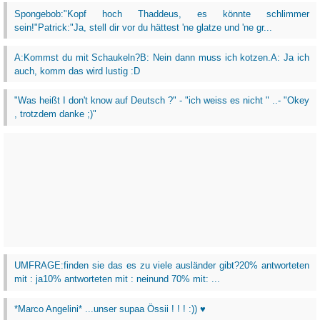
Spongebob:"Kopf hoch Thaddeus, es könnte schlimmer
sein!"Patrick:"Ja, stell dir vor du hättest 'ne glatze und 'ne gr...
A:Kommst du mit Schaukeln?B: Nein dann muss ich kotzen.A: Ja ich
auch, komm das wird lustig :D
"Was heißt I don't know auf Deutsch ?" - "ich weiss es nicht " ..- "Okey
, trotzdem danke ;)"
UMFRAGE:finden sie das es zu viele ausländer gibt?20% antworteten
mit : ja10% antworteten mit : neinund 70% mit: ...
*Marco Angelini* ...unser supaa Össii ! ! ! :)) ♥